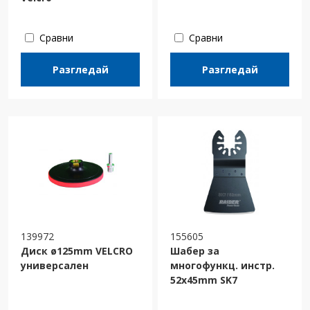
Сравни
Сравни
Разгледай
Разгледай
139972
155605
Диск ø125mm VELCRO
Шабер за
универсален
многофункц. инстр.
52x45mm SK7