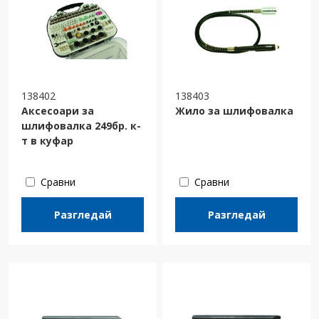
138402
138403
Аксесоари за
Жило за шлифовалка
шлифовалка 249бр. к-
т в куфар
Сравни
Сравни
Разгледай
Разгледай