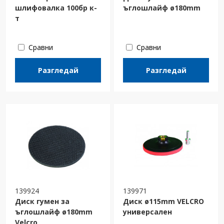
шлифовалка 100бр к-
ъглошлайф ø180mm
т
Сравни
Сравни
Разгледай
Разгледай
139924
139971
Диск гумен за
Диск ø115mm VELCRO
ъглошлайф ø180mm
универсален
Velcro