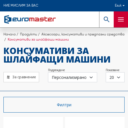
НИЕ МИСЛИМ ЗА ВАС
Език
Търсене
Мен
Начало
Продукти
Аксесоари, консумативи и предпазни средства
Консумативи за шлайфащи машини
КОНСУМАТИВИ ЗА
ШЛАЙФАЩИ МАШИНИ
Подреждане
Показване
За сравнение
Филтри