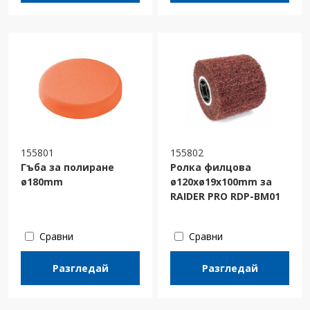
155801
155802
Гъба за полиране
Ролка филцова
ø180mm
ø120xø19x100mm за
RAIDER PRO RDP-BM01
Сравни
Сравни
Разгледай
Разгледай