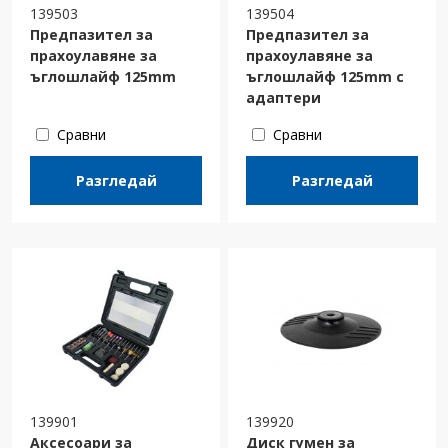
139503
139504
Предпазител за
Предпазител за
прахоулавяне за
прахоулавяне за
ъглошлайф 125mm
ъглошлайф 125mm с
адаптери
Сравни
Сравни
Разгледай
Разгледай
139901
139920
Аксесоари за
Диск гумен за