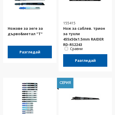
155415
Ножове за зеге за
Нож за саблев. трион
дърво&метал "T"
за тухли
455x50x1.5mm RAIDER
RD-RS2243
Сравни
Разгледай
Разгледай
СЕРИЯ