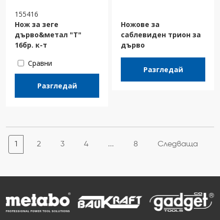
155416
Нож за зеге
Ножове за
дърво&метал "T"
саблевиден трион за
16бр. к-т
дърво
Сравни
Разгледай
Разгледай
1
2
3
4
...
8
Следваща