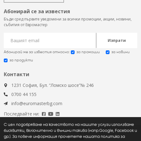
Абонирай се за известия
Бъди сред първите уведомени за всички промоции, акции, новини,
събития от Евромастер
Изпрати
Абонирай ме за известия относно:
за промоции
за новини
за продукти
Контакти
1231 София, Бул. “Ломско шосе”№ 246
0700 44 155
info@euromasterbg.com
Последвайте ни:
С цел подобряване на качеството на нашите услуги използваме
бисквитки, включително и външни такива (напр.Google, Facebook и
Euromaster © 2026, all rights reserved
др.). За повече информация прочетете нашата политика за
Общи условия