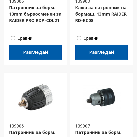
139006
139903
Патронник за борм.
Ключ за патронник на
13mm бързосменен за
бормаш. 13mm RAIDER
RAIDER PRO RDP-CDL21
RD-KC08
Сравни
Сравни
Разгледай
Разгледай
139906
139907
Патронник за борм.
Патронник за борм.