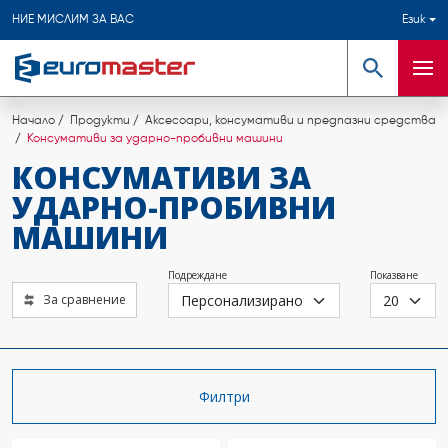
НИЕ МИСЛИМ ЗА ВАС
Език
Търсене
Мен
Начало
Продукти
Аксесоари, консумативи и предпазни средства
Консумативи за ударно-пробивни машини
КОНСУМАТИВИ ЗА
УДАРНО-ПРОБИВНИ
МАШИНИ
Подреждане
Показване
За сравнение
Филтри